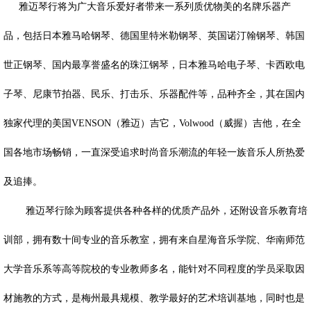
雅迈琴行将为广大音乐爱好者带来一系列质优物美的名牌乐器产
品，包括日本雅马哈钢琴、德国里特米勒钢琴、英国诺汀翰钢琴、韩国
世正钢琴、国内最享誉盛名的珠江钢琴，日本雅马哈电子琴、卡西欧电
子琴、尼康节拍器、民乐、打击乐、乐器配件等，品种齐全，其在国内
独家代理的美国VENSON（雅迈）吉它，Volwood（威握）吉他，在全
国各地市场畅销，一直深受追求时尚音乐潮流的年轻一族音乐人所热爱
及追捧。
雅迈琴行除为顾客提供各种各样的优质产品外，还附设音乐教育培
训部，拥有数十间专业的音乐教室，拥有来自星海音乐学院、华南师范
大学音乐系等高等院校的专业教师多名，能针对不同程度的学员采取因
材施教的方式，是梅州最具规模、教学最好的艺术培训基地，同时也是