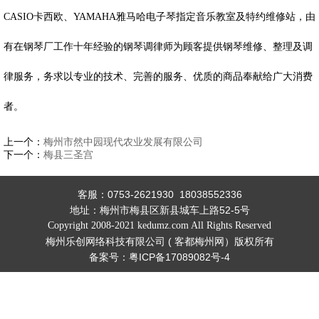
CASIO卡西欧、YAMAHA雅马哈电子琴指定音乐教室及特约维修站，由
有在钢琴厂工作十年经验的钢琴调律师为顾客提供钢琴维修、整理及调
律服务，务求以专业的技术、完善的服务、优质的商品奉献给广大消费
者。
上一个：
梅州市然中园现代农业发展有限公司
下一个：
梅县三圣宫
客服：0753-2621930 18038552336
地址：
梅州市梅县区新县城车上路52-5号
Copyright 2008-2021 kedumz.com All Rights Reserved
梅州乐创网络科技有限公司 (
客都梅州网
）
版权所有
备案号：
粤ICP备17089082号-4