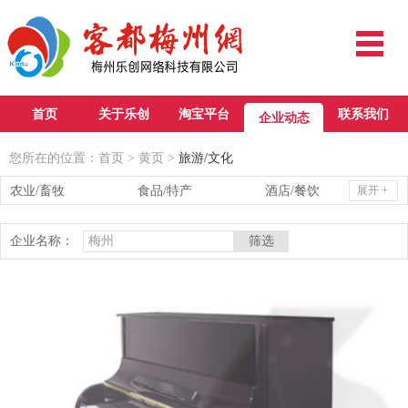
首页
关于乐创
淘宝平台
联系我们
企业动态
您所在的位置：
首页
>
黄页
>
旅游/文化
农业/畜牧
食品/特产
酒店/餐饮
展开 +
旅游/文化
医疗/教育
法律/会计
企业名称：
政府/服务
地产/装饰
工业/电子
贸易/其他