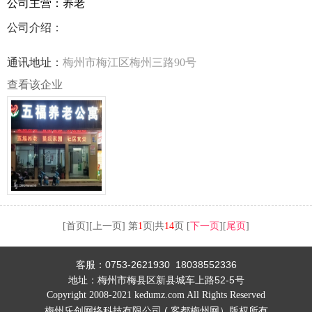
公司主营：养老
公司介绍：
通讯地址：
梅州市梅江区梅州三路90号
查看该企业
[首页][上一页] 第
1
页|共
14
页 [
下一页
][
尾页
]
客服：0753-2621930 18038552336
地址：
梅州市梅县区新县城车上路52-5号
Copyright 2008-2021 kedumz.com All Rights Reserved
梅州乐创网络科技有限公司 (
客都梅州网
）
版权所有