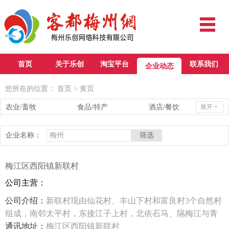
首页
关于乐创
淘宝平台
联系我们
企业动态
您所在的位置：
首页
>
黄页
农业/畜牧
食品/特产
酒店/餐饮
展开 +
旅游/文化
医疗/教育
法律/会计
企业名称：
政府/服务
地产/装饰
工业/电子
贸易/其他
梅江区西阳镇新联村
公司主营：
公司介绍：
新联村现由仙花村、丰山下村和富良村3个自然村
组成，南邻太平村，东接江子上村，北依石马、隔梅江与青
草铺相望，西连四平村，交通便利，距梅龙高速西阳进出口
通讯地址：
梅江区西阳镇新联村