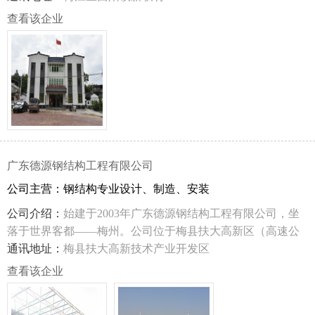
约5.7公里，距省道S333线和白宫公交总站约2.1公里。
查看该企业
广东德源钢结构工程有限公司
公司主营：钢结构专业设计、制造、安装
公司介绍：
始建于2003年广东德源钢结构工程有限公司，坐
落于世界客都——梅州。公司位于梅县扶大高新区（高速公
路城西入口侧），注册资本1000万元，占地22亩，拥有设
通讯地址：
梅县扶大高新技术产业开发区
计、制作、工程安装高、中级专业技术人员共 100多人及国内
查看该企业
先进数控切割、组立、埋弧焊、矫正、抛丸除锈喷涂、相贯
切割等生产设备线两条，配备完善的质量检测体系，确保构