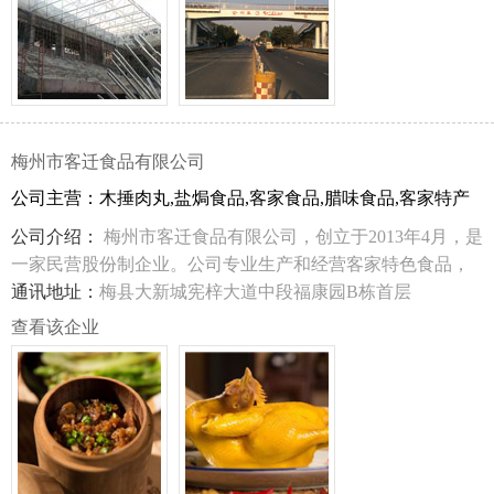
件规范生产优良达标。
梅州市客迁食品有限公司
公司主营：木捶肉丸,盐焗食品,客家食品,腊味食品,客家特产
公司介绍：
梅州市客迁食品有限公司，创立于2013年4月，是
一家民营股份制企业。公司专业生产和经营客家特色食品，
产品包括：公司自主开发研制的木捶肉丸系列食品、地道盐
通讯地址：
梅县大新城宪梓大道中段福康园B栋首层
焗系列食品、客家传统腊味系列食品和各式客家土特产。
查看该企业