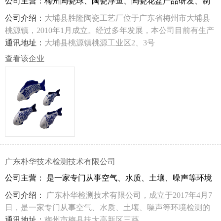
公司主营：梅州陶瓷球、陶瓷浮鱼、陶瓷花盆产品研发、制
造、销售;
公司介绍：
大埔县胜隆陶瓷工艺厂位于广东省梅州市大埔县
桃源镇，2010年1月成立。经过多年发展，本公司目前有生产
厂房9000多平方米，有生产工人100多人，各类技术人员20多
通讯地址：
大埔县桃源镇桃源工业区2、3号
人。我厂是集产品开发、工艺设计、生产销售于一体的民营
查看该企业
企业。主要生产：梅州陶瓷球、陶瓷浮鱼、陶瓷花盆等产品
研发、制造、销售。
广东朴华技术检测技术有限公司
公司主营： 是一家专门从事空气、水质、土壤、噪声等环境
检测的第三方检测机构。
公司介绍：
广东朴华检测技术有限公司，成立于2017年4月7
日，是一家专门从事空气、水质、土壤、噪声等环境检测的
第三方检测机构。拥有一流的办公设施、先进精密的检测仪
通讯地址：
梅州市梅县扶大高新区三葵