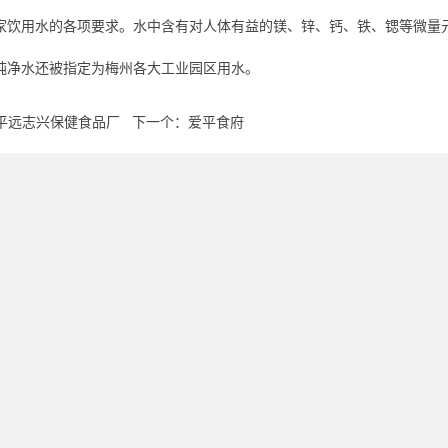
家饮用水的各项要求。水中含有对人体有益的镁、锌、钙、铁、锶等微量
纯净水还被指定为梅州各大工业园区用水。
平远志兴保健食品厂
下一个：
爱平食府