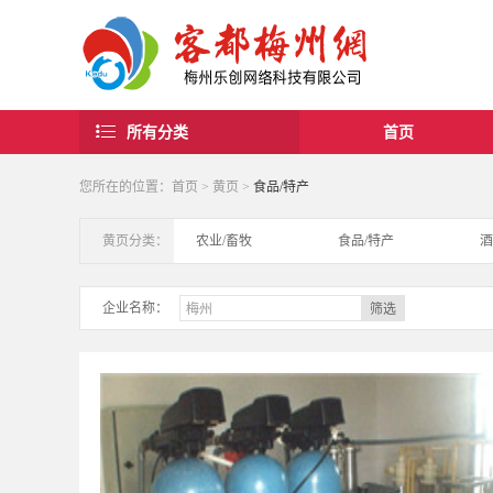
所有分类
首页
您所在的位置：
首页
>
黄页
>
食品/特产
黄页分类：
农业/畜牧
食品/特产
酒
工业/电子
贸易/其他
企业名称：