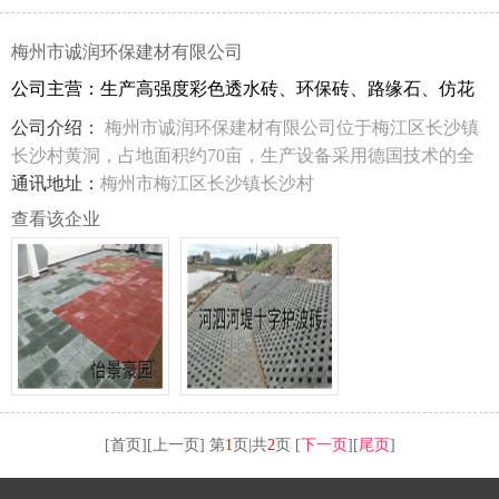
梅州市诚润环保建材有限公司
公司主营：生产高强度彩色透水砖、环保砖、路缘石、仿花
岗岩沿石
公司介绍：
梅州市诚润环保建材有限公司位于梅江区长沙镇
长沙村黄洞，占地面积约70亩，生产设备采用德国技术的全
自动大型液压砖机；生产高强度彩色透水砖、环保砖、路缘
通讯地址：
梅州市梅江区长沙镇长沙村
石、仿花岗岩沿石、植草砖、水利护坡砖、水沟预制盖板
查看该企业
等；广泛应用于城市、道路、广场、别墅区、旅游区、人行
道、停车场、堤岸等市政水利工程；质量达到各项要求标
准，符合国家的最新环保要求。
[首页][上一页] 第
1
页|共
2
页 [
下一页
][
尾页
]