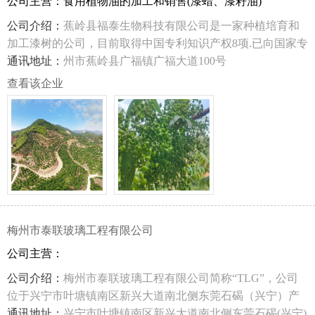
公司主营：食用植物油的加工和销售(漆蜡、漆籽油)
公司介绍：
蕉岭县福泰生物科技有限公司是一家种植培育和
加工漆树的公司，目前取得中国专利知识产权8项.已向国家专
利局申报发明专利2项，并于2020年取得注册商标"广木蜡”；
通讯地址：
州市蕉岭县广福镇广福大道100号
查看该企业
梅州市泰联玻璃工程有限公司
公司主营：
公司介绍：
梅州市泰联玻璃工程有限公司简称“TLG”，公司
位于兴宁市叶塘镇南区新兴大道南北侧东莞石碣（兴宁）产
业转移工业园，自2013年05月13日成立以来，系粤东地区首
通讯地址：
兴宁市叶塘镇南区新兴大道南北侧东莞石碣(兴宁)