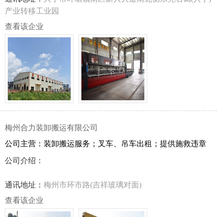
家专业从事钢化玻璃、幕墙玻璃、美术工艺玻璃的玻璃深加
产业转移工业园
工企业，专业承接各种大型吊挂坐装、点式接驳幕墙玻璃的
查看该企业
设计及安装施工工程。
梅州合力装卸搬运有限公司
公司主营：装卸搬运服务；叉车、吊车出租；提供施救违章
肇事车辆服务以及提供铺路钢板租赁。
公司介绍：
通讯地址：
梅州市环市路(吉祥玻璃对面)
查看该企业