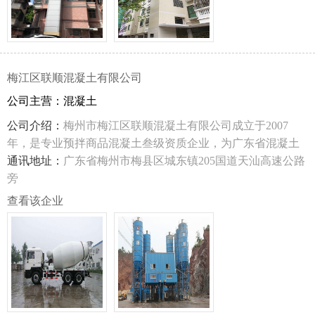
司、杭州西奥电梯有限公司在梅州区域的优秀经销商。
梅江区联顺混凝土有限公司
公司主营：混凝土
公司介绍：
梅州市梅江区联顺混凝土有限公司成立于2007
年，是专业预拌商品混凝土叁级资质企业，为广东省混凝土
行业协会会员单位。公司注册资金1000万元人民币，占地面
通讯地址：
广东省梅州市梅县区城东镇205国道天汕高速公路
积60多亩。位于梅县区城东镇205国道天汕高速公路旁，距城
旁
区6公里。
查看该企业