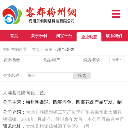
首页
关于乐创
淘宝平台
联系我们
企业动态
您所在的位置：
首页
>
黄页
>
地产/装饰
农业/畜牧
食品/特产
酒店/餐饮
展开 +
旅游/文化
医疗/教育
法律/会计
企业名称：
政府/服务
地产/装饰
工业/电子
贸易/其他
大埔县胜隆陶瓷工艺厂
公司主营：梅州陶瓷球、陶瓷浮鱼、陶瓷花盆产品研发、制
造、销售;
公司介绍：
大埔县胜隆陶瓷工艺厂位于广东省梅州市大埔县
桃源镇，2010年1月成立。经过多年发展，本公司目前有生产
厂房9000多平方米，有生产工人100多人，各类技术人员20多
通讯地址：
大埔县桃源镇桃源工业区2、3号