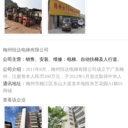
梅州恒达电梯有限公司
公司主营：销售、安装、维修：电梯、自动扶梯及人行道、
公司介绍：
2011年8月，梅州恒达电梯有限公司成立于广东梅
州，注册资本人民币200万元，于2012年1月首次取得中华人
民共和国特种设备安装维修许可证。2019年10月公司通过复
通讯地址：
梅州市梅江区东山大道龙丰地段东艺花园A1栋01
审获准从事特种设备生产活动：电梯安装（含修理）曳引驱
商铺
动乘客电梯（含消防员电梯）（B）、自动扶梯与自动人行
查看该企业
道、曳引驱动载货电梯和强制驱动载货电梯（含防爆电梯中
的载货电梯）、杂物电梯（含防爆电梯中的杂物电梯），是
一家集于电梯安装、保养及维修为一体的企业，本公司是迅
达（中国）电梯有限公司、珠江富士电梯（电梯）有限公